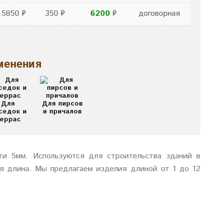
5850 ₽
350 ₽
6200
₽
договорная
менения
Для
Для пирсов
седок и
и причалов
еррас
ти 5мм. Используются для строительства зданий в
ся длина. Мы предлагаем изделия длиной от 1 до 12