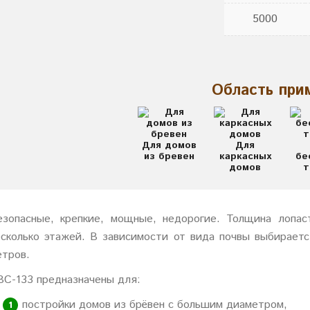
5000
Область при
Для домов
Для
из бревен
каркасных
бе
домов
т
езопасные, крепкие, мощные, недорогие. Толщина лопас
есколько этажей. В зависимости от вида почвы выбирает
етров.
ВС-133 предназначены для:
постройки домов из брёвен с большим диаметром,