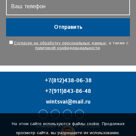
Отправить
Согласен на обработку персональных данных
, а также с
политикой конфиденциальности
.
+7(812)438-06-38
+7(911)843-86-48
wintsvai@mail.ru
На этом сайте используются файлы cookie. Продолжая
Компания «СВИТ» © 2013-2026
Цены на сайте не являются публичной офертой.
просмотр сайта, вы разрешаете их использование.