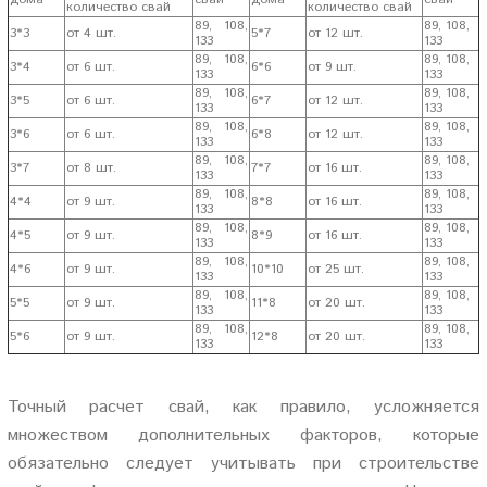
количество свай
количество свай
89, 108,
89, 108,
3*3
от 4 шт.
5*7
от 12 шт.
133
133
89, 108,
89, 108,
3*4
от 6 шт.
6*6
от 9 шт.
133
133
89, 108,
89, 108,
3*5
от 6 шт.
6*7
от 12 шт.
133
133
89, 108,
89, 108,
3*6
от 6 шт.
6*8
от 12 шт.
133
133
89, 108,
89, 108,
3*7
от 8 шт.
7*7
от 16 шт.
133
133
89, 108,
89, 108,
4*4
от 9 шт.
8*8
от 16 шт.
133
133
89, 108,
89, 108,
4*5
от 9 шт.
8*9
от 16 шт.
133
133
89, 108,
89, 108,
4*6
от 9 шт.
10*10
от 25 шт.
133
133
89, 108,
89, 108,
5*5
от 9 шт.
11*8
от 20 шт.
133
133
89, 108,
89, 108,
5*6
от 9 шт.
12*8
от 20 шт.
133
133
Точный расчет свай, как правило, усложняется
множеством дополнительных факторов, которые
обязательно следует учитывать при строительстве