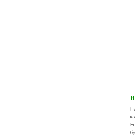
Н
Н
к
Е
б