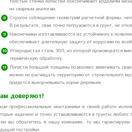
толстые стенки лопастей обеспечивают изделиям мех
их сварным аналогам.
Строгое соблюдение геометрии расчетной формы, чего
В результате, сваи точно погружаются в грунт, не отк
Наконечники изготавливаются из устойчивого к появле
обеспечивает длительную защиту от коррозии по всей
Углеродистая сталь 30Л, из которой производятся ви
термическую обработку.
Лопасти большой толщины позволяют ввинчивать сваи 
можно не расчищать территорию от строительного мусо
придется выкорчевывать корни деревьев.
ам доверяют!
аши профессиональные монтажники в своей работе исполь
оторые надежно и точно устанавливаются в грунты любого 
сли вы обратитесь в нашу компанию, то мы гарантируем
удущей постройки.