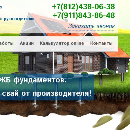
+7(812)438-06-38
х
+7(911)843-86-48
ос руководителю
Заказать звонок
аботы
Акции
Калькулятор online
Контакты
 ЖБ фундаментов.
свай от производителя!