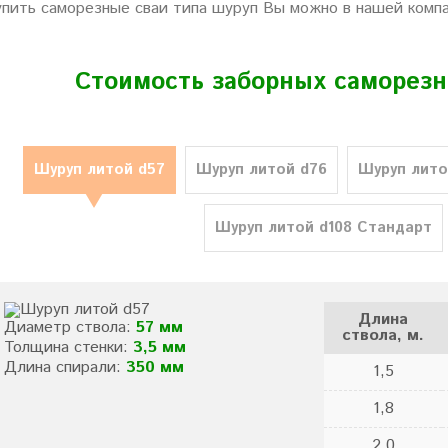
упить саморезные сваи типа шуруп Вы можно в нашей компан
Стоимость заборных саморезн
Шуруп литой d57
Шуруп литой d76
Шуруп лито
Шуруп литой d108 Стандарт
Длина
Диаметр ствола:
57 мм
ствола, м.
Толщина стенки:
3,5 мм
Длина спирали:
350 мм
1,5
1,8
2,0