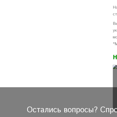
Н
с
В
у
м
"
Н
Остались вопросы? Спро