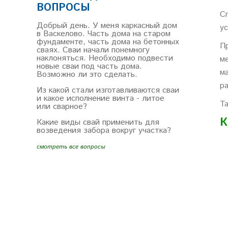
ВОПРОСЫ
С
Добрый день. У меня каркасный дом
ус
в Васкелово. Часть дома на старом
фундаменте, часть дома на бетонных
П
сваях. Сваи начали понемногу
наклоняться. Необходимо подвести
м
новые сваи под часть дома.
м
Возможно ли это сделать.
р
Из какой стали изготавливаются сваи
и какое исполнение винта - литое
Т
или сварное?
К
Какие виды свай применить для
возведения забора вокруг участка?
смотреть все вопросы