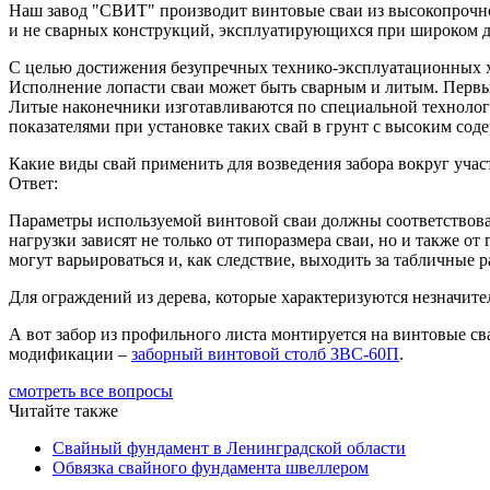
Наш завод "СВИТ" производит винтовые сваи из высокопрочной
и не сварных конструкций, эксплуатирующихся при широком ди
С целью достижения безупречных технико-эксплуатационных хар
Исполнение лопасти сваи может быть сварным и литым. Первый
Литые наконечники изготавливаются по специальной технолог
показателями при установке таких свай в грунт с высоким сод
Какие виды свай применить для возведения забора вокруг учас
Ответ:
Параметры используемой винтовой сваи должны соответствова
нагрузки зависят не только от типоразмера сваи, но и также 
могут варьироваться и, как следствие, выходить за табличные 
Для ограждений из дерева, которые характеризуются незначите
А вот забор из профильного листа монтируется на винтовые с
модификации –
заборный винтовой столб ЗВС-60П
.
смотреть все вопросы
Читайте также
Свайный фундамент в Ленинградской области
Обвязка свайного фундамента швеллером