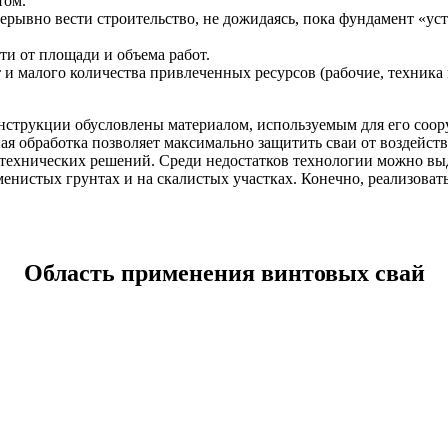
том.
ерывно вести строительство, не дожидаясь, пока фундамент «уст
сти от площади и объема работ.
и малого количества привлеченных ресурсов (рабочие, техника и
нструкции обусловлены материалом, используемым для его соо
я обработка позволяет максимально защитить сваи от воздейств
 технических решений. Среди недостатков технологии можно вы
нистых грунтах и на скалистых участках. Конечно, реализовать
Область применения винтовых свай