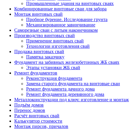
Промышленные здания на винтовых сваях
Комбинированные винтовые сваи для забора
Монтаж винтовых свай
Пробное бурение. Исследование грунта
Механизированное завинчивание
Саморезные сваи с литым наконечником
Производство винтовых свай
Применение винтовых свай
Технологии изготовления свай
Продажа винтовых свай
Памятка заказчику
Фундамент на забивных железобетонных ЖБ сваях
Этапы установки ЖБ свай
Ремонт фундаментов
Реконструкция фундамента
Замена старого фундамента на винтовые сваи
Ремонт фундамента дачного дома
Ремонт фундамента деревянного дома
Металлоконструкции под ключ: изготовление и монтаж
Подъём домов
Перенос домов
Расчёт винтовых свай
Калькулятор стоимости
Монтаж пирсов, причалов