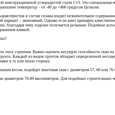
 конструкционной углеродистой стали СтЗ. Это специальная ма
апазоне температур – от -40 до +400 градусов Цельсия.
актеристик в состав сплава входит незначительное содержание 
 вариант – экономный. Однако если винт приварен качественно
ии, благодаря чему изделие получается цельным. Подобное исп
ержанием камней.
тка?
ть типу строения. Важно оценить несущую способность сваи на
от грунта. Каждый из видов грунтов обладает определенной несу
рамки в ту или иную сторону.
льным весом, подойдет винтовая свая с диаметром 57, 60 или 76
ваи диаметром 76-89 миллиметров. Для подобных строительных 