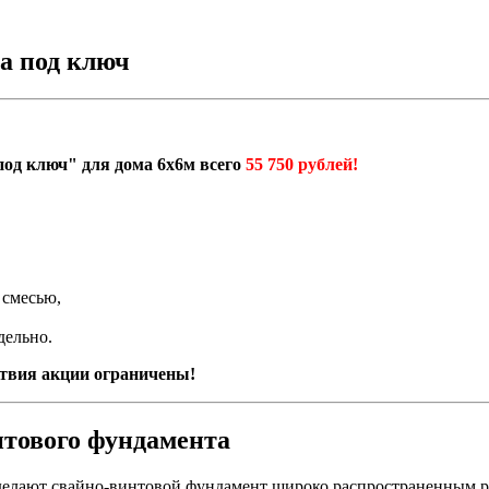
а под ключ
од ключ" для дома 6х6м всего
55 750 рублей!
 смесью,
дельно.
твия акции ограничены!
нтового фундамента
ь делают свайно-винтовой фундамент широко распространенным 