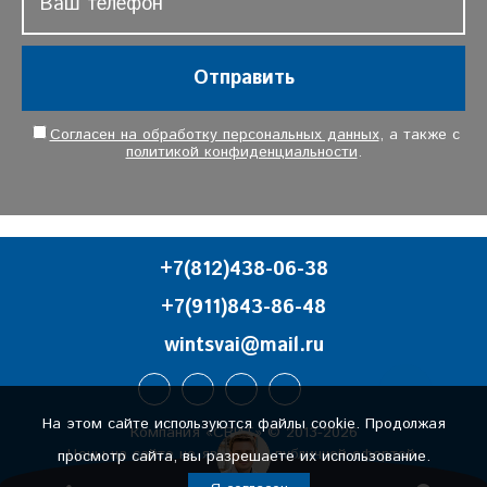
Отправить
Согласен на обработку персональных данных
, а также с
политикой конфиденциальности
.
+7(812)438-06-38
+7(911)843-86-48
wintsvai@mail.ru
На этом сайте используются файлы cookie. Продолжая
Компания «СВИТ» © 2013-2026
Цены на сайте не являются публичной офертой.
просмотр сайта, вы разрешаете их использование.
Политика конфиденциальности