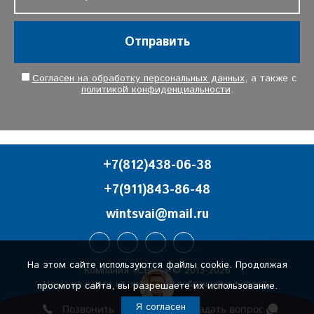
Отправить
Согласен на обработку персональных данных
, а также с
политикой конфиденциальности
.
+7(812)438-06-38
+7(911)843-86-48
wintsvai@mail.ru
На этом сайте используются файлы cookie. Продолжая
Компания «СВИТ» © 2013-2026
Цены на сайте не являются публичной офертой.
просмотр сайта, вы разрешаете их использование.
Политика конфиденциальности
Я согласен
Позвонить
Задать вопрос