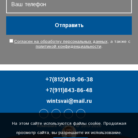
Отправить
Согласен на обработку персональных данных
, а также с
политикой конфиденциальности
.
+7(812)438-06-38
+7(911)843-86-48
wintsvai@mail.ru
На этом сайте используются файлы cookie. Продолжая
Компания «СВИТ» © 2013-2026
Цены на сайте не являются публичной офертой.
просмотр сайта, вы разрешаете их использование.